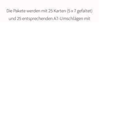
Die Pakete werden mit 25 Karten (5 x 7 gefaltet)
und 25 entsprechenden A7-Umschlägen mit
einer an den Kanten abgerundeten Klappe
geliefert. Erhältlich in Hellweiß und Natur.
Karten-Eigenschaften
100% Baumwolle
reines Weiß
Pigmenttinte (empfohlen) / Dye
Umschläge-Eigenschaften
Alpha-Zellulose
120 g/m²
Längliche Klappe
unbeschichtet, für optimierten Druck